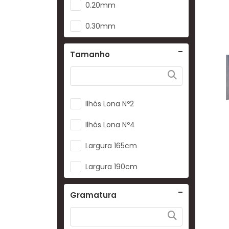
0.20mm
Camuflado Floresta
0.30mm
Camuflado Selva
0.40mm
Camuflado Tradicional
Tamanho
0.50mm
Chumbo
0.80mm
Cimento
Ilhós Lona Nº2
Cinza
Ilhós Lona Nº4
Cinza Chumbo
Largura 165cm
Latonado
Largura 190cm
Lilás
Nº0
Gramatura
Madeira
Nº1
Marinho