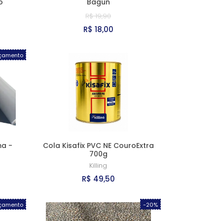
o
Bagun
R$ 19,90
R$ 18,00
çamento
ma -
Cola Kisafix PVC NE CouroExtra
700g
Killing
R$ 49,50
çamento
-20%