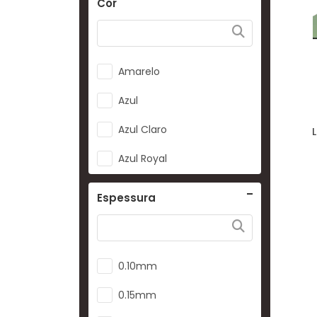
Cor
Amarelo
Azul
Azul Claro
Azul Royal
Bege
Espessura
Bege Claro
Bordô
0.10mm
Branco
0.15mm
Camuflado Azul