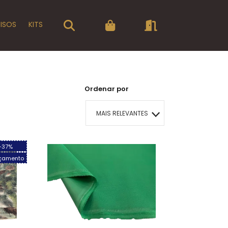
PISOS
KITS
Ordenar por
MAIS RELEVANTES
MAIS VENDIDOS
-37%
çamento
MENOR PREÇO
MAIOR PREÇO
A - Z