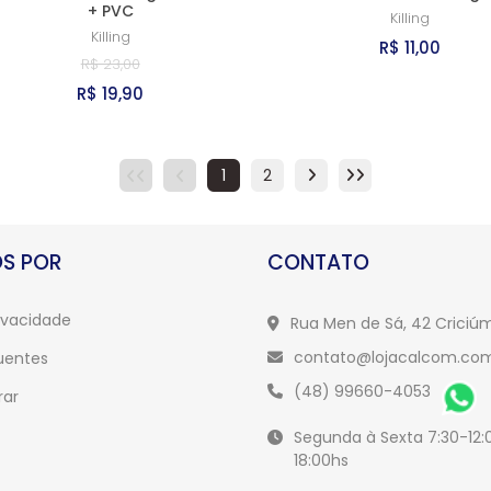
+ PVC
Killing
Killing
R$ 11,00
R$ 23,00
R$ 19,90
1
2
S POR
CONTATO
rivacidade
Rua Men de Sá, 42 Crici
contato@lojacalcom.com
uentes
(48) 99660-4053
ar
Segunda à Sexta 7:30-12:0
18:00hs