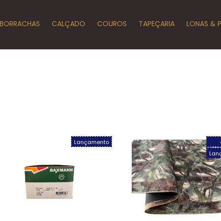
BORRACHAS
CALÇADO
COUROS
TAPEÇARIA
LONAS & 
Lançamento
Lan