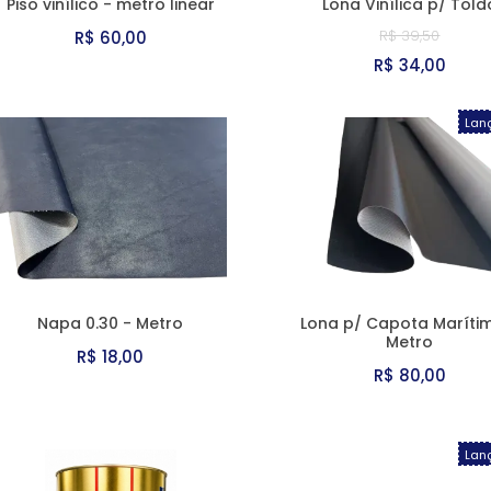
Piso vinílico - metro linear
Lona Vinílica p/ Told
R$ 39,50
R$ 60,00
R$ 34,00
Lan
Napa 0.30 - Metro
Lona p/ Capota Maríti
Metro
R$ 18,00
R$ 80,00
Lan