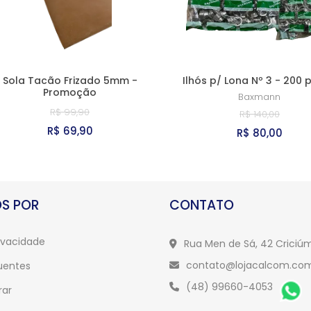
Sola Tacão Frizado 5mm -
Ilhós p/ Lona Nº 3 - 200 
Promoção
Baxmann
R$ 99,90
R$ 140,00
R$ 69,90
R$ 80,00
S POR
CONTATO
rivacidade
Rua Men de Sá, 42 Crici
contato@lojacalcom.com
uentes
(48) 99660-4053
ar