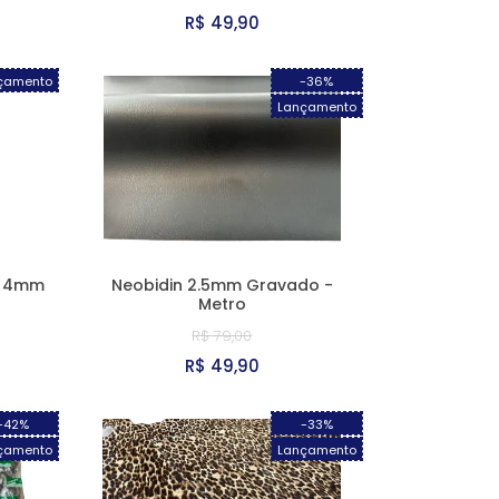
R$ 49,90
çamento
-36%
Lançamento
6 4mm
Neobidin 2.5mm Gravado -
Metro
R$ 79,00
R$ 49,90
-42%
-33%
çamento
Lançamento