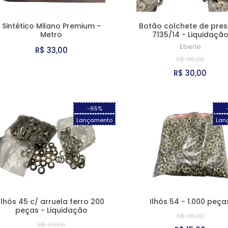
Sintético Milano Premium -
Botão colchete de pre
Metro
7135/14 - Liquidaçã
Eberle
R$ 33,00
R$ 95,00
R$ 30,00
-65%
Lançamento
Lan
Ilhós 45 c/ arruela ferro 200
Ilhós 54 - 1.000 peça
peças - Liquidação
R$ 35,00
R$ 29,00