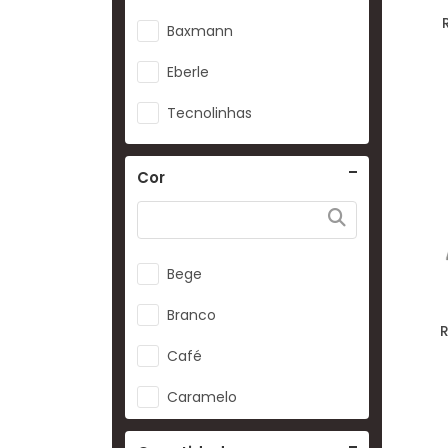
Baxmann
Eberle
Tecnolinhas
Cor
Bege
Branco
R
Café
Caramelo
Caramelo 70x70cm