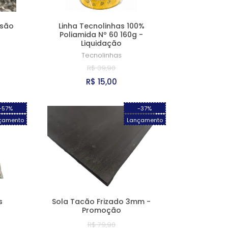
ssão
Linha Tecnolinhas 100%
o
Poliamida Nº 60 160g -
Liquidação
Tecnolinhas
R$ 39,90
R$ 15,00
-57%
-37%
çamento
Lançamento
s
Sola Tacão Frizado 3mm -
Promoção
R$ 79,90