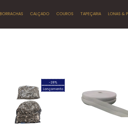
BORRACHAS
CALÇADO
COUROS
TAPEÇARIA
LONAS & 
-28%
Lançamento