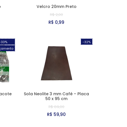
o
Velcro 20mm Preto
R$ 2,00
R$ 0,99
-33%
-32%
çamento
Pacote
Sola Neolite 3 mm Café – Placa
50 x 95 cm
R$ 89,00
R$ 59,90