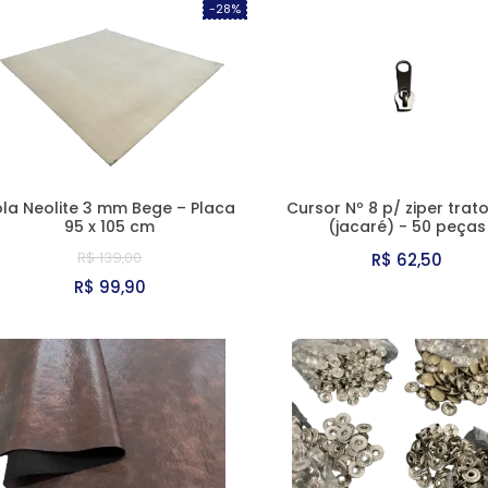
-28%
ola Neolite 3 mm Bege – Placa
Cursor Nº 8 p/ ziper trat
95 x 105 cm
(jacaré) - 50 peças
R$ 139,00
R$ 62,50
R$ 99,90