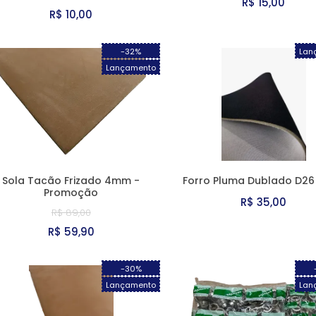
R$ 15,00
R$ 10,00
-32%
Lan
Lançamento
Sola Tacão Frizado 4mm -
Forro Pluma Dublado D2
Promoção
R$ 35,00
R$ 89,00
R$ 59,90
-30%
Lançamento
Lan