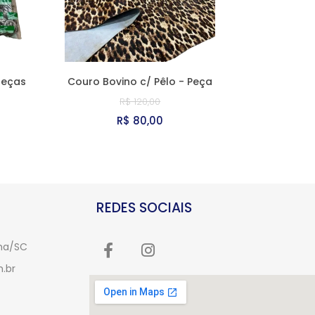
peças
Couro Bovino c/ Pêlo - Peça
R$ 120,00
R$ 80,00
REDES SOCIAIS
úma/SC
.br