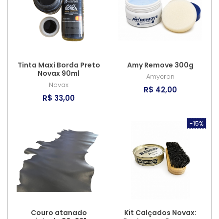
Tinta Maxi Borda Preto
Amy Remove 300g
Novax 90ml
Amycron
Novax
R$ 42,00
R$ 33,00
-15%
Couro atanado
Kit Calçados Novax: