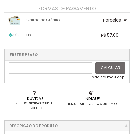
FORMAS DE PAGAMENTO
Parcelas
Cartão de Crédito
1x sem juros de R$ 60,00
6x sem juros de R$ 10,00
R$ 57,00
PIX
2x sem juros de R$ 30,00
.
.
3x sem juros de R$ 20,00
1x sem juros de R$ 57,00
.
.
.
.
.
.
.
4x sem juros de R$ 15,00
.
.
.
.
.
FRETE E PRAZO
.
.
5x sem juros de R$ 12,00
.
CALCULAR
Não sei meu cep
DÚVIDAS
INDIQUE
TIRE SUAS DÚVIDAS SOBRE ESTE
INDIQUE ESTE PRODUTO A UM AMIGO
PRODUTO
DESCRIÇÃO DO PRODUTO