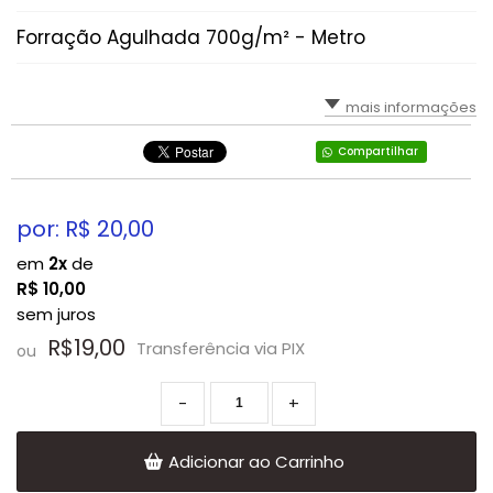
Forração Agulhada 700g/m² - Metro
mais informações
Compartilhar
por: R$
20,00
em
2x
de
R$
10,00
sem juros
R$19,00
Transferência via PIX
ou
-
+
Adicionar ao Carrinho