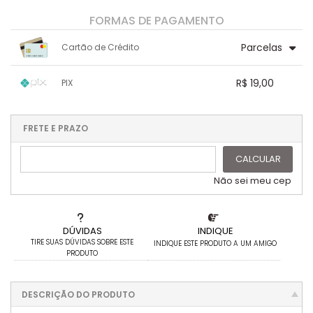
FORMAS DE PAGAMENTO
Parcelas
Cartão de Crédito
1x sem juros de R$ 20,00
.
.
.
.
R$ 19,00
PIX
.
.
2x sem juros de R$ 10,00
.
.
.
.
1x sem juros de R$ 19,00
.
.
.
.
.
.
.
.
.
.
FRETE E PRAZO
.
CALCULAR
Não sei meu cep
DÚVIDAS
INDIQUE
TIRE SUAS DÚVIDAS SOBRE ESTE
INDIQUE ESTE PRODUTO A UM AMIGO
PRODUTO
DESCRIÇÃO DO PRODUTO