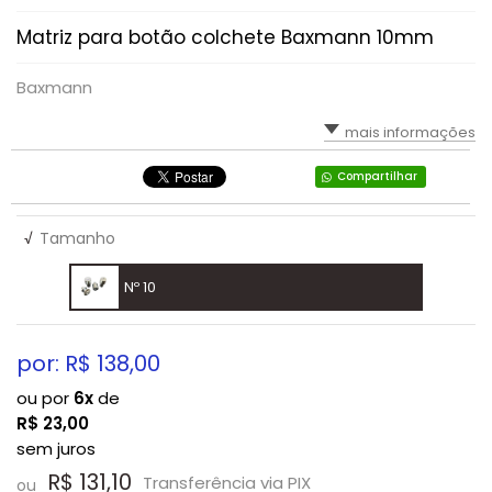
Matriz para botão colchete Baxmann 10mm
Baxmann
mais informações
Compartilhar
√
Tamanho
Nº 10
por: R$
138,00
ou por
6x
de
R$
23,00
sem juros
R$ 131,10
Transferência via PIX
ou